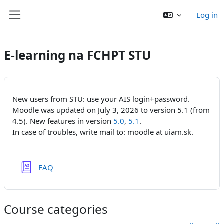
Skip to main content
Log in
Side panel
E-learning na FCHPT STU
New users from STU: use your AIS login+password.
Moodle was updated on July 3, 2026 to version 5.1 (from
4.5). New features in version
5.0
,
5.1
.
In case of troubles, write mail to: moodle at uiam.sk.
Glossary
FAQ
Course categories