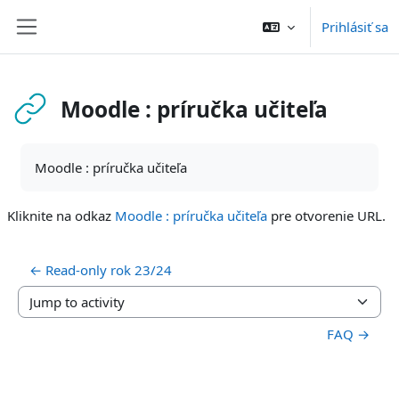
Preskočiť na hlavný obsah
Prihlásiť sa
Bočný panel
Moodle : príručka učiteľa
Požiadavky na absolvovanie
Moodle : príručka učiteľa
Kliknite na odkaz
Moodle : príručka učiteľa
pre otvorenie URL.
← Read-only rok 23/24
Jump to activity
FAQ →