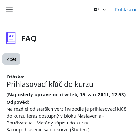
Přejít k hlavnímu obsahu
Přihlášení
Boční panel
FAQ
Zpět
Otázka:
Prihlasovací kľúč do kurzu
(Naposledy upraveno: čtvrtek, 15. září 2011, 12.53)
Odpověď:
Na rozdiel od starších verzií Moodle je prihlasovací kľúč
do kurzu teraz dostupný v bloku Nastavenia -
Používatelia - Metódy zápisu do kurzu -
Samoprihlásenie sa do kurzu (Študent).