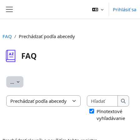
Preskočiť na hlavný obsah
Prihlásiť sa
Bočný panel
FAQ
Prechádzať podľa abecedy
FAQ
Požiadavky na absolvovanie
Exportovať položky
...
Hľadať
Prechádzať slovník s použitím tohto registra
Hľadať
Plnotextové
vyhľadávanie