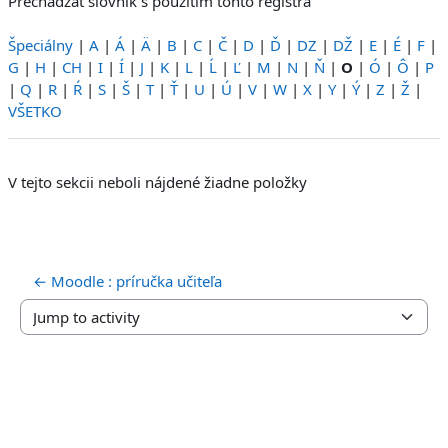
Prechádzať slovník s použitím tohto registra
Špeciálny
|
A
|
Á
|
Ä
|
B
|
C
|
Č
|
D
|
Ď
|
DZ
|
DŽ
|
E
|
É
|
F
|
G
|
H
|
CH
|
I
|
Í
|
J
|
K
|
L
|
Ĺ
|
Ľ
|
M
|
N
|
Ň
|
O
|
Ó
|
Ô
|
P
|
Q
|
R
|
Ŕ
|
S
|
Š
|
T
|
Ť
|
U
|
Ú
|
V
|
W
|
X
|
Y
|
Ý
|
Z
|
Ž
|
VŠETKO
V tejto sekcii neboli nájdené žiadne položky
← Moodle : príručka učiteľa
Jump to activity