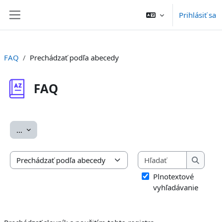
Preskočiť na hlavný obsah
Prihlásiť sa
Bočný panel
FAQ
Prechádzať podľa abecedy
FAQ
Požiadavky na absolvovanie
Exportovať položky
...
Hľadať
Prechádzať slovník s použitím tohto registra
Hľadať
Plnotextové
vyhľadávanie