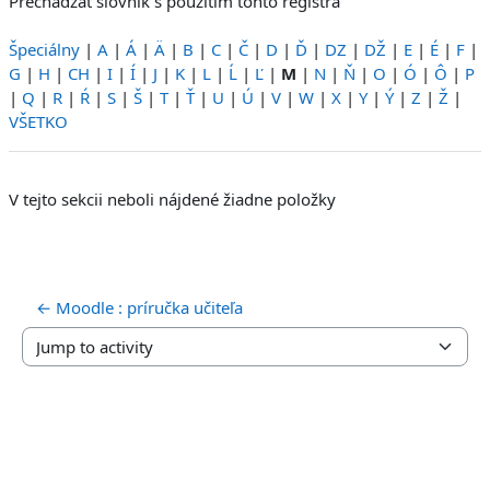
Prechádzať slovník s použitím tohto registra
Špeciálny
|
A
|
Á
|
Ä
|
B
|
C
|
Č
|
D
|
Ď
|
DZ
|
DŽ
|
E
|
É
|
F
|
G
|
H
|
CH
|
I
|
Í
|
J
|
K
|
L
|
Ĺ
|
Ľ
|
M
|
N
|
Ň
|
O
|
Ó
|
Ô
|
P
|
Q
|
R
|
Ŕ
|
S
|
Š
|
T
|
Ť
|
U
|
Ú
|
V
|
W
|
X
|
Y
|
Ý
|
Z
|
Ž
|
VŠETKO
V tejto sekcii neboli nájdené žiadne položky
← Moodle : príručka učiteľa
Jump to activity