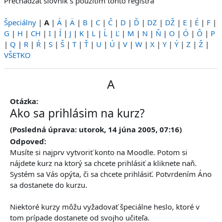
Prechádzať slovník s použitím tohto registra
Špeciálny
|
A
|
Á
|
Ä
|
B
|
C
|
Č
|
D
|
Ď
|
DZ
|
DŽ
|
E
|
É
|
F
|
G
|
H
|
CH
|
I
|
Í
|
J
|
K
|
L
|
Ĺ
|
Ľ
|
M
|
N
|
Ň
|
O
|
Ó
|
Ô
|
P
|
Q
|
R
|
Ŕ
|
S
|
Š
|
T
|
Ť
|
U
|
Ú
|
V
|
W
|
X
|
Y
|
Ý
|
Z
|
Ž
|
VŠETKO
A
Otázka:
Ako sa prihlásim na kurz?
(Posledná úprava: utorok, 14 júna 2005, 07:16)
Odpoveď:
Musíte si najprv vytvoriť konto na Moodle. Potom si
nájdete kurz na ktorý sa chcete prihlásiť a kliknete naň.
Systém sa Vás opýta, či sa chcete prihlásiť. Potvrdením Áno
sa dostanete do kurzu.
Niektoré kurzy môžu vyžadovať špeciálne heslo, ktoré v
tom prípade dostanete od svojho učiteľa.