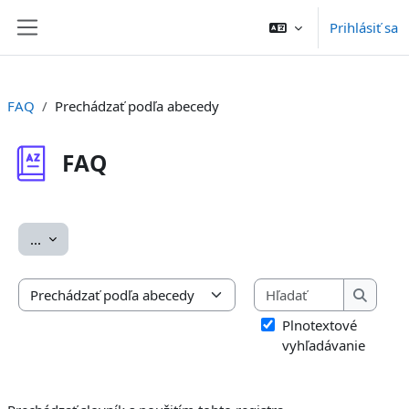
Preskočiť na hlavný obsah
Prihlásiť sa
Bočný panel
FAQ
Prechádzať podľa abecedy
FAQ
Požiadavky na absolvovanie
Exportovať položky
...
Hľadať
Prechádzať slovník s použitím tohto registra
Hľadať
Plnotextové
vyhľadávanie