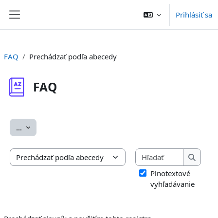
Preskočiť na hlavný obsah
Prihlásiť sa
Bočný panel
FAQ
Prechádzať podľa abecedy
FAQ
Požiadavky na absolvovanie
Exportovať položky
...
Hľadať
Prechádzať slovník s použitím tohto registra
Hľadať
Plnotextové
vyhľadávanie