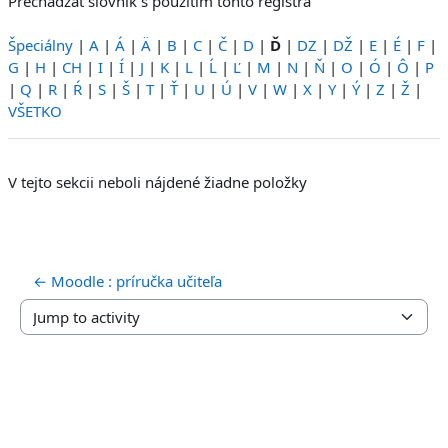
Prechádzať slovník s použitím tohto registra
Špeciálny
|
A
|
Á
|
Ä
|
B
|
C
|
Č
|
D
|
Ď
|
DZ
|
DŽ
|
E
|
É
|
F
|
G
|
H
|
CH
|
I
|
Í
|
J
|
K
|
L
|
Ĺ
|
Ľ
|
M
|
N
|
Ň
|
O
|
Ó
|
Ô
|
P
|
Q
|
R
|
Ŕ
|
S
|
Š
|
T
|
Ť
|
U
|
Ú
|
V
|
W
|
X
|
Y
|
Ý
|
Z
|
Ž
|
VŠETKO
V tejto sekcii neboli nájdené žiadne položky
← Moodle : príručka učiteľa
Jump to activity