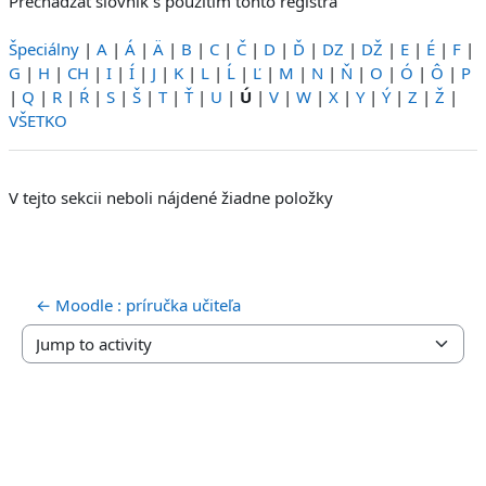
Prechádzať slovník s použitím tohto registra
Špeciálny
|
A
|
Á
|
Ä
|
B
|
C
|
Č
|
D
|
Ď
|
DZ
|
DŽ
|
E
|
É
|
F
|
G
|
H
|
CH
|
I
|
Í
|
J
|
K
|
L
|
Ĺ
|
Ľ
|
M
|
N
|
Ň
|
O
|
Ó
|
Ô
|
P
|
Q
|
R
|
Ŕ
|
S
|
Š
|
T
|
Ť
|
U
|
Ú
|
V
|
W
|
X
|
Y
|
Ý
|
Z
|
Ž
|
VŠETKO
V tejto sekcii neboli nájdené žiadne položky
← Moodle : príručka učiteľa
Jump to activity