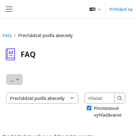
Preskočiť na hlavný obsah
Prihlásiť sa
Bočný panel
FAQ
Prechádzať podľa abecedy
FAQ
Požiadavky na absolvovanie
Exportovať položky
...
Hľadať
Prechádzať slovník s použitím tohto registra
Hľadať
Plnotextové
vyhľadávanie