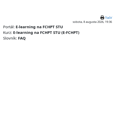
Preskočiť na hlavný obsah
Tlačiť
sobota, 8 augusta 2026, 19:36
Portál:
E-learning na FCHPT STU
Kurz:
E-learning na FCHPT STU (E-FCHPT)
Slovník:
FAQ