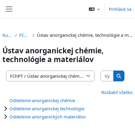
Preskočiť na hlavný obsah
Prihlásiť sa
Bočný panel
Kurzy
FChPT
Ústav anorganickej chémie, technológie a materiálov
Ústav anorganickej chémie,
technológie a materiálov
Vyhľadať 
Kategórie kurzov
Vyhľada
Rozbaliť všetko
Oddelenie anorganickej chémie
Oddelenie anorganickej technológie
Oddelenie anorganických materiálov