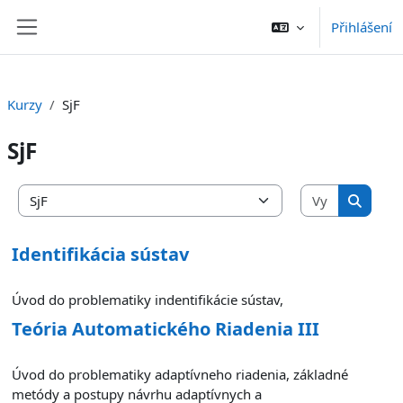
Přejít k hlavnímu obsahu
Přihlášení
Boční panel
Kurzy
SjF
SjF
Vyhledat 
Kategorie kurzů
Vyhleda
Identifikácia sústav
Úvod do problematiky indentifikácie sústav,
Teória Automatického Riadenia III
Úvod do problematiky adaptívneho riadenia, základné
metódy a postupy návrhu adaptívnych a