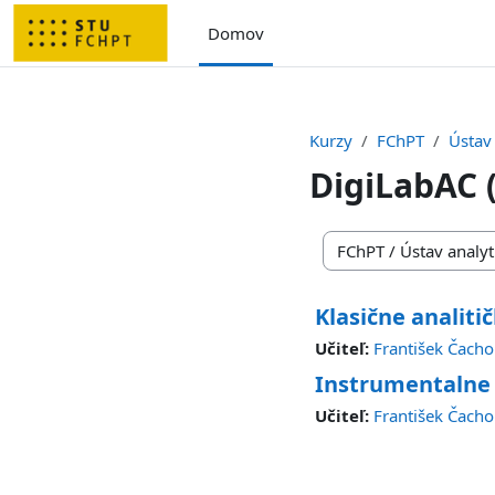
Preskočiť na hlavný obsah
Domov
Kurzy
FChPT
Ústav
DigiLabAC 
Kategórie kurzov
Klasične analit
Učiteľ:
František Čacho
Instrumentalne 
Učiteľ:
František Čacho