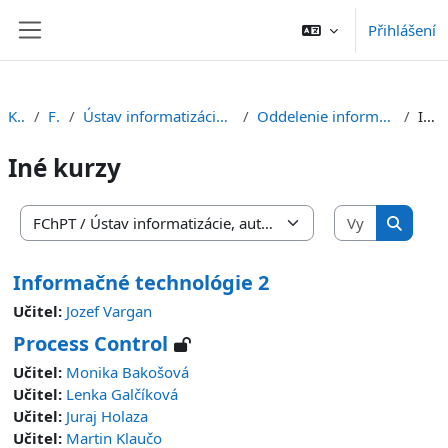
Přejít k hlavnímu obsahu
Přihlášení
Boční panel
Kurzy
FChPT
Ústav informatizácie, automatizácie a matematiky
Oddelenie informatizácie a riadenia procesov
Iné kurzy
Iné kurzy
Vyhledat 
Kategorie kurzů
Vyhleda
Informačné technológie 2
Učitel:
Jozef Vargan
Process Control
Učitel:
Monika Bakošová
Učitel:
Lenka Galčíková
Učitel:
Juraj Holaza
Učitel:
Martin Klaučo