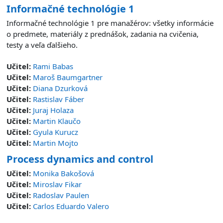
Informačné technológie 1
Informačné technológie 1 pre manažérov: všetky informácie
o predmete, materiály z prednášok, zadania na cvičenia,
testy a veľa ďalšieho.
Učitel:
Rami Babas
Učitel:
Maroš Baumgartner
Učitel:
Diana Dzurková
Učitel:
Rastislav Fáber
Učitel:
Juraj Holaza
Učitel:
Martin Klaučo
Učitel:
Gyula Kurucz
Učitel:
Martin Mojto
Process dynamics and control
Učitel:
Monika Bakošová
Učitel:
Miroslav Fikar
Učitel:
Radoslav Paulen
Učitel:
Carlos Eduardo Valero