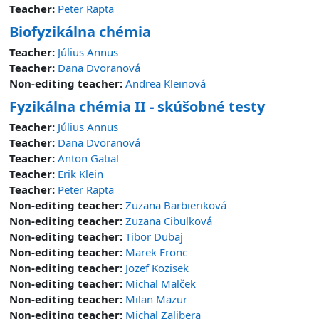
Teacher:
Peter Rapta
Biofyzikálna chémia
Teacher:
Július Annus
Teacher:
Dana Dvoranová
Non-editing teacher:
Andrea Kleinová
Fyzikálna chémia II - skúšobné testy
Teacher:
Július Annus
Teacher:
Dana Dvoranová
Teacher:
Anton Gatial
Teacher:
Erik Klein
Teacher:
Peter Rapta
Non-editing teacher:
Zuzana Barbieriková
Non-editing teacher:
Zuzana Cibulková
Non-editing teacher:
Tibor Dubaj
Non-editing teacher:
Marek Fronc
Non-editing teacher:
Jozef Kozisek
Non-editing teacher:
Michal Malček
Non-editing teacher:
Milan Mazur
Non-editing teacher:
Michal Zalibera