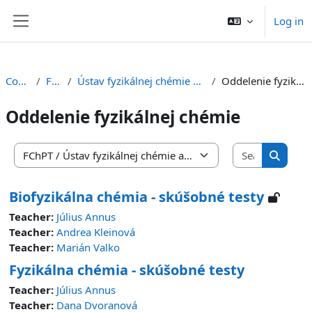
Skip to main content
Log in
Side panel
Courses
FChPT
Ústav fyzikálnej chémie a chemickej fyziky
Oddelenie fyzikálnej chémie
Oddelenie fyzikálnej chémie
Search co
Course categories
Search 
Biofyzikálna chémia - skúšobné testy
Teacher:
Július Annus
Teacher:
Andrea Kleinová
Teacher:
Marián Valko
Fyzikálna chémia - skúšobné testy
Teacher:
Július Annus
Teacher:
Dana Dvoranová