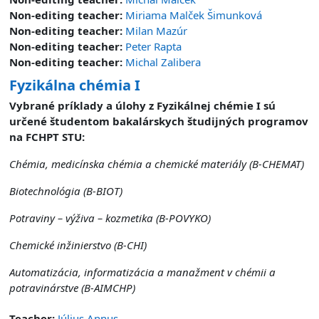
Non-editing teacher:
Miriama Malček Šimunková
Non-editing teacher:
Milan Mazúr
Non-editing teacher:
Peter Rapta
Non-editing teacher:
Michal Zalibera
Fyzikálna chémia I
Vybrané príklady a úlohy z Fyzikálnej chémie I sú
určené študentom bakalárskych študijných programov
na FCHPT STU:
Chémia, medicínska chémia a chemické materiály (B-CHEMAT)
Biotechnológia (
B-
BIOT)
Potraviny – výživa – kozmetika (
B-
POVYKO)
Chemické inžinierstvo (
B-
CHI)
Automatizácia, informatizácia a manažment v chémii a
potravinárstve (
B-
AIMCHP)
Teacher:
Július Annus