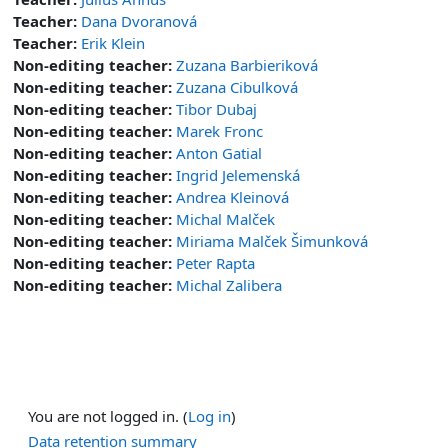
Teacher:
Dana Dvoranová
Teacher:
Erik Klein
Non-editing teacher:
Zuzana Barbieriková
Non-editing teacher:
Zuzana Cibulková
Non-editing teacher:
Tibor Dubaj
Non-editing teacher:
Marek Fronc
Non-editing teacher:
Anton Gatial
Non-editing teacher:
Ingrid Jelemenská
Non-editing teacher:
Andrea Kleinová
Non-editing teacher:
Michal Malček
Non-editing teacher:
Miriama Malček Šimunková
Non-editing teacher:
Peter Rapta
Non-editing teacher:
Michal Zalibera
You are not logged in. (
Log in
)
Data retention summary