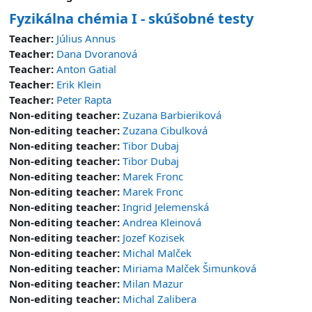
Fyzikálna chémia I - skúšobné testy
Teacher:
Július Annus
Teacher:
Dana Dvoranová
Teacher:
Anton Gatial
Teacher:
Erik Klein
Teacher:
Peter Rapta
Non-editing teacher:
Zuzana Barbieriková
Non-editing teacher:
Zuzana Cibulková
Non-editing teacher:
Tibor Dubaj
Non-editing teacher:
Tibor Dubaj
Non-editing teacher:
Marek Fronc
Non-editing teacher:
Marek Fronc
Non-editing teacher:
Ingrid Jelemenská
Non-editing teacher:
Andrea Kleinová
Non-editing teacher:
Jozef Kozisek
Non-editing teacher:
Michal Malček
Non-editing teacher:
Miriama Malček Šimunková
Non-editing teacher:
Milan Mazur
Non-editing teacher:
Michal Zalibera