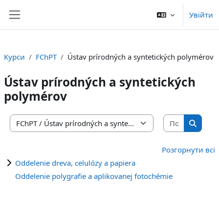
Перейти до головного вмісту
Увійти
Бокова панель
Курси
FChPT
Ústav prírodných a syntetických polymérov
Ústav prírodných a syntetických
polymérov
Пошук ку
Категорії курсів
Пошук 
Розгорнути всі
Oddelenie dreva, celulózy a papiera
Oddelenie polygrafie a aplikovanej fotochémie