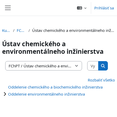
Preskočiť na hlavný obsah
Prihlásiť sa
Bočný panel
Kurzy
FChPT
Ústav chemického a environmentálneho inžinierstva
Ústav chemického a
environmentálneho inžinierstva
Vyhľadať 
Kategórie kurzov
Vyhľada
Rozbaliť všetko
Oddelenie chemického a biochemického inžinierstva
Oddelenie environmentálneho inžinierstva